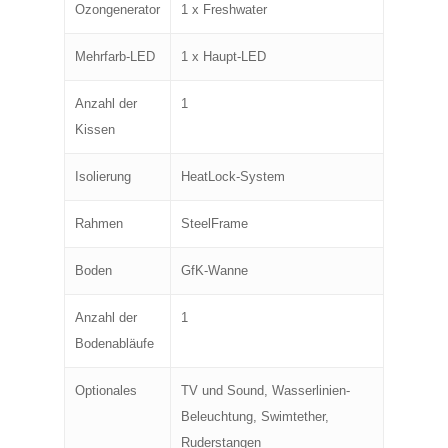
Ozongenerator
1 x Freshwater
Mehrfarb-LED
1 x Haupt-LED
Anzahl der
1
Kissen
Isolierung
HeatLock-System
Rahmen
SteelFrame
Boden
GfK-Wanne
Anzahl der
1
Bodenabläufe
Optionales
TV und Sound, Wasserlinien-
Beleuchtung, Swimtether,
Ruderstangen